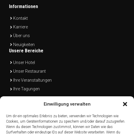
Informationen
Kontakt
Karriere
Über uns
Neuigkeiten
Unsere Bereiche
Unser Hotel
Unser Restaurant
Ihre Veranstaltungen
Ihre Tagungen
Einwilligung verwalten
Um dir ein optimales Erlebnis zu bieten, verwenden wir Technologien wie
Ein Unternehmensteil der
Firma Walter Hillebrand GmbH & Co.
Cookies, um Geräteinformationen zu speichern und/oder darauf zuzugreifen.
KG Galvanotechnik
Wenn du diesen Technologien zustimmst, können wir Daten wie das
Surfverhalten oder eindeutige IDs auf dieser Website verarbeiten. Wenn du